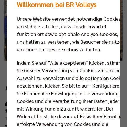
Willkommen bei BR Volleys
Unsere Website verwendet notwendige Cookies,
um sicherzustellen, dass sie wie erwartet
funktioniert sowie optionale Analyse-Cookies, die
uns helfen zu verstehen, wie Besucher sie nutzen,
um Ihnen das beste Erlebnis zu bieten.
Indem Sie auf "Alle akzeptieren" klicken, stimmen
Foto: SCC JUNIORS
Sie unserer Verwendung von Cookies zu. Um Ihre
Auswahl zu verwalten und alle optionalen Cookie
Z
abzulehnen, klicken Sie bitte auf "Konfigurieren".
um 16. Mal richten die SCC JUNIORS an
Sie können ihre Einwilligung in die Verwendung vo
diesem Wochenende (04./05. Jan 2025) das
Cookies und die Verarbeitung Ihrer Daten jederzei
Rita-Neise-Gedenkturnier powered by Berlin
mit Wirkung für die Zukunft widerrufen. Der
Recycling GmbH aus. Der Einladung zum
Widerruf lässt die davor auf Basis Ihrer Einwilligu
Traditionsturnier folgen 19 Mannschaften, darunter
erfolgte Verwendung von Cookies und die
gleich vier Teams aus dem Nachbarland Polen. Auch