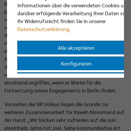
Banks sich nun an, ebenfalls eine Trainer-Ära zu
Informationen über die verwendeten Cookies und
prägen. „Ich schätze den respektvollen Umgang in
darüber erfolgende Verarbeitung Ihrer Daten sowi
unserem Verein und mit Kaweh. Es ist mir eine Ehre
Ihr Widerrufsrecht finden Sie in unserer
und ein Vergnügen, für den Club zu arbeiten und
Datenschutzerklärung
.
diesen zu repräsentieren. Ich möchte daran
mitwirken, hier weiterhin etwas aufzubauen und zu
Alle akzeptieren
entwickeln. Daher habe ich mich sehr über dieses
Angebot und das Vertrauen gefreut. Ich glaube, die
Konfigurieren
drei Jahre bieten die langfristige Perspektive, um
nächste Schritte zu gehen“, zeigt sich Banks
Nur essenzielle Cookies akzeptieren
emotional ergriffen, wenn er Worte für die
Fortsetzung seines Engagements in Berlin findet.
Impressum
|
Datenschutzerklärung
Vonseiten der BR Volleys liegen die Gründe zur
weiteren Zusammenarbeit für Kaweh Niroomand auf
der Hand: „Wir blicken sehr zufrieden auf die nun
eineinhalb Jahre mit Joel. Seine kommunikative Art