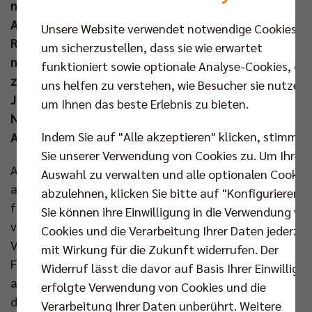
nationalen Titel ließ der Brite seit seinem
Amtsantritt im Spätsommer 2023 beim
Unsere Website verwendet notwendige Cookies,
Rekordmeister aus und hat auch für diese Spielzeit
um sicherzustellen, dass sie wie erwartet
noch das klare und größte Ziel vor Augen. Parallel
funktioniert sowie optionale Analyse-Cookies, die
zum Engagement in der Hauptstadt wird der 49-
uns helfen zu verstehen, wie Besucher sie nutzen,
Jährige in Zukunft als Nationaltrainer der
um Ihnen das beste Erlebnis zu bieten.
Niederlande tätig sein – gemeinsam mit Assistent
Indem Sie auf "Alle akzeptieren" klicken, stimmen
Alexandre Leal.
Sie unserer Verwendung von Cookies zu. Um Ihre
Als Joel Banks vor eineinhalb Jahren in Berlin
Auswahl zu verwalten und alle optionalen Cookie
aufschlug, hatte er durchaus große Fußstapfen zu
abzulehnen, klicken Sie bitte auf "Konfigurieren".
füllen. Der Mann aus Portsmouth trat die Nachfolge
Sie können ihre Einwilligung in die Verwendung vo
von Cedric Enard, dem erfolgreichsten Trainer der
Cookies und die Verarbeitung Ihrer Daten jederzei
Vereinsgeschichte, an. Inzwischen ist der zweifache
mit Wirkung für die Zukunft widerrufen. Der
Familienvater auf dem besten Weg, ähnliche Spuren
Widerruf lässt die davor auf Basis Ihrer Einwilligu
an der Spree zu hinterlassen wie sein Vorgänger. Mit
erfolgte Verwendung von Cookies und die
der Vertragsverlängerung bis zum Jahr 2028 schickt
Verarbeitung Ihrer Daten unberührt. Weitere