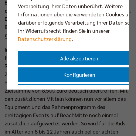
BeachMitte eröffnet. Vom 24. bis 26. Juli darf sich in
Verarbeitung Ihrer Daten unberührt. Weitere
den Sand im Herzen der Hauptstadt gestürzt werden.
Informationen über die verwendeten Cookies und
Die Anmeldung für das ebenfalls von Titelsponsor
darüber erfolgende Verarbeitung Ihrer Daten sowi
Berlin Recycling unterstützte Camp ist jetzt
Ihr Widerrufsrecht finden Sie in unserer
gestartet.
Datenschutzerklärung
.
Insgesamt 11.830 Euro wurden in den vergangenen
fünf Wochen über das bewährte System der Berlin
Alle akzeptieren
Recycling Crowd gesammelt. Aufgrund des großen
Zuspruchs für die materiellen und immateriellen
Konfigurieren
Prämien rund um das BR Volleys Team wurde die
Zielsumme von 8.500 Euro deutlich übertroffen. Mit
Nur essenzielle Cookies akzeptieren
den zusätzlichen Mitteln können nun vor allem das
Equipment und das Rahmenprogramm des
Impressum
|
Datenschutzerklärung
dreitägigen Events auf BeachMitte noch einmal
zusätzlich aufgewertet werden. So wird für die Kids
im Alter von 8 bis 12 Jahren auch bei der achten