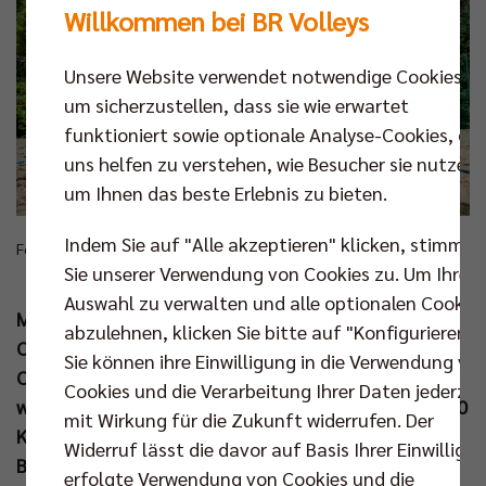
Willkommen bei BR Volleys
Unsere Website verwendet notwendige Cookies,
um sicherzustellen, dass sie wie erwartet
funktioniert sowie optionale Analyse-Cookies, die
uns helfen zu verstehen, wie Besucher sie nutzen,
um Ihnen das beste Erlebnis zu bieten.
Indem Sie auf "Alle akzeptieren" klicken, stimmen
Foto: Maria Butze
Sie unserer Verwendung von Cookies zu. Um Ihre
Auswahl zu verwalten und alle optionalen Cookie
Mit 139 % der Zielsumme ist das diesjährige
abzulehnen, klicken Sie bitte auf "Konfigurieren".
Crowdfunding für das große BR Volleys Talente-
Sie können ihre Einwilligung in die Verwendung vo
Camp 2025 zu einem vollen Erfolg geworden. Damit
Cookies und die Verarbeitung Ihrer Daten jederzei
werden auch in diesem Jahr die Sommerferien für 170
mit Wirkung für die Zukunft widerrufen. Der
Kinder aus Berlin und Brandenburg mit dem
Widerruf lässt die davor auf Basis Ihrer Einwilligu
Beachvolleyball- und Bewegungsangebot auf
erfolgte Verwendung von Cookies und die