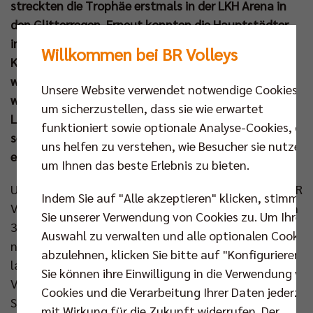
streckten die Trophäe erstmals in der LKH Arena in
den Glitterregen. Erneut konnten die Hauptstädter
im Saisonfinale die aufstrebende nationale
Willkommen bei BR Volleys
Konkurrenz in Schach halten und nach einer über
weite Strecken durchwachsenen Spielzeit den
Unsere Website verwendet notwendige Cookies,
wichtigsten Titel an die Spree holen. Endspielgegner
um sicherzustellen, dass sie wie erwartet
Lüneburg machte es MVP Matthew Knigge und
funktioniert sowie optionale Analyse-Cookies, die
seinem BR Volleys Team in ausverkaufter Halle noch
uns helfen zu verstehen, wie Besucher sie nutzen,
einmal gehörig schwer.
um Ihnen das beste Erlebnis zu bieten.
Um 21:26 hievte Ruben Schott zum vierten Mal als BR
Indem Sie auf "Alle akzeptieren" klicken, stimmen
Volleys Kapitän die Meisterschale in die Höhe. Für den
Sie unserer Verwendung von Cookies zu. Um Ihre
31-jährigen, gebürtigen Berliner ist es nunmehr der
Auswahl zu verwalten und alle optionalen Cookie
neunte Titel – einsame Bundesligaspitze. Nach einer
abzulehnen, klicken Sie bitte auf "Konfigurieren".
langen Saison mit vielen Rückschlägen, personellen
Sie können ihre Einwilligung in die Verwendung vo
Veränderungen und mehr Tiefen als Höhen war
Cookies und die Verarbeitung Ihrer Daten jederzei
Schott im Anschluss sichtlich gerührt: „Ich bin
mit Wirkung für die Zukunft widerrufen. Der