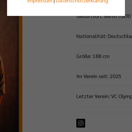
Impressum
|
Datenschutzerklärung
Geburtsort: Berlin (GER)
Nationalität: Deutschl
Größe: 188 cm
Im Verein seit: 2025
Letzter Verein: VC Olymp