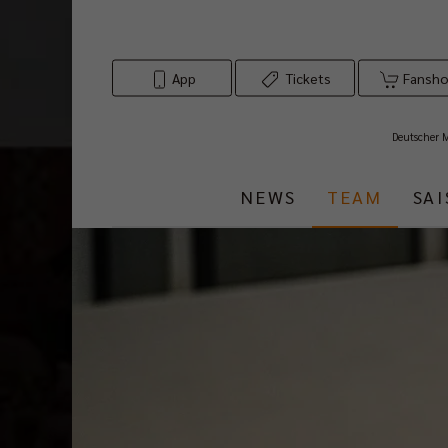
App
Tickets
Fansh
Deutscher 
NEWS
TEAM
SA