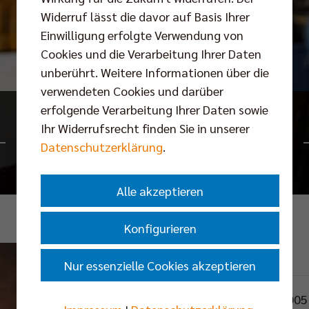
Widerruf lässt die davor auf Basis Ihrer
Einwilligung erfolgte Verwendung von
Cookies und die Verarbeitung Ihrer Daten
unberührt. Weitere Informationen über die
verwendeten Cookies und darüber
erfolgende Verarbeitung Ihrer Daten sowie
Ihr Widerrufsrecht finden Sie in unserer
Maximilian Treiter
Datenschutzerklärung
.
Alle akzeptieren
Konfigurieren
Position: Libero
Nur essenzielle Cookies akzeptieren
Geburtstag: 26.04.2005