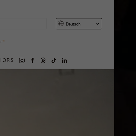
er
IORS