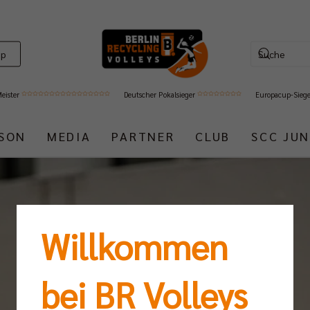
op
Meister
Deutscher Pokalsieger
Europacup-Sieg
ISON
MEDIA
PARTNER
CLUB
SCC JUN
Willkommen
bei BR Volleys