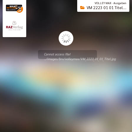
VOLLEY MAX · Ausgaben
VM 2223 01 01 Titel....
Cannot access file!
../images/brv/volleymax/VM_2223_01_01_Titel.jpg