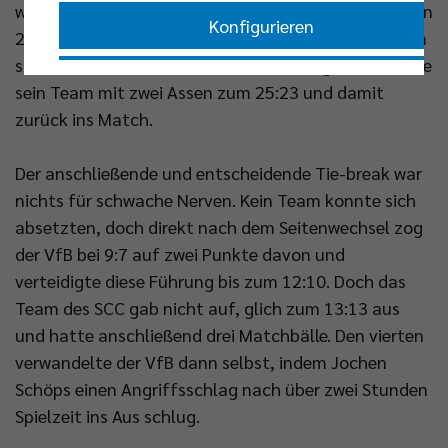
weiterhin selbstbewusst die Stirn. Bis zum Stande von
Konfigurieren
23:23 waren beide Teams auf Augenhöhe. Doch dann
schritt Thanos Panousos zum Aufschlag und brachte
Nur essenzielle Cookies akzeptieren
sein Team mit zwei Assen zum 25:23 und damit
zurück ins Match.
Impressum
|
Datenschutzerklärung
Der anschließende und entscheidende Tie-break war
nichts für schwache Nerven. Kein Team konnte sich
absetzten, doch direkt nach dem Seitenwechsel zog
der VfB bei 9:7 auf zwei Punkte davon und
verteidigte diese Führung bis zum 12:10. Doch das
Team des SCC gab nicht auf, glich zum 13:13 aus
und hatte anschließend drei Matchbälle. Den vierten
verwandelte der VfB dann selbst, indem Jochen
Schöps einen Angriffsschlag nach über zwei Stunden
Spielzeit ins Aus schlug.