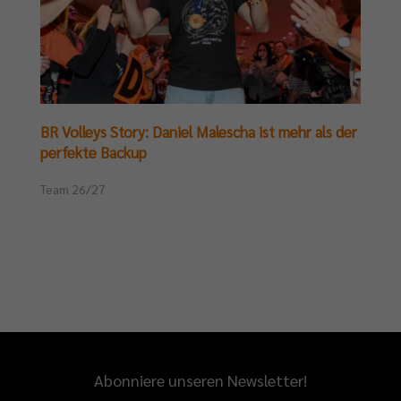
BR Volleys Story: Daniel Malescha ist mehr als der
perfekte Backup
Team 26/27
Abonniere unseren Newsletter!