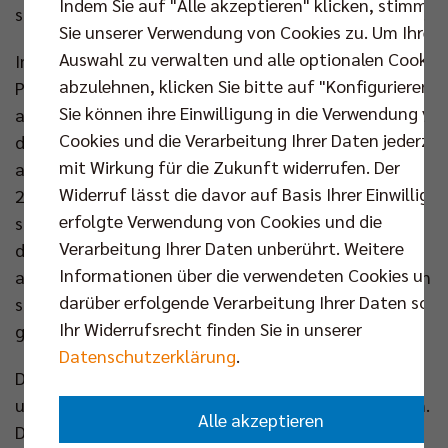
Indem Sie auf "Alle akzeptieren" klicken, stimmen
sorgte, den die Hauptstädter sogleich verwandelten.
Sie unserer Verwendung von Cookies zu. Um Ihre
Auswahl zu verwalten und alle optionalen Cookie
Im zweiten Satz zeigte der amtierende Meister und
abzulehnen, klicken Sie bitte auf "Konfigurieren".
Pokalsieger sein wahres Leistungsvermögen. Nach
Sie können ihre Einwilligung in die Verwendung vo
ausgeglichenem Beginn zog der VfB Punkt für Punkt
Cookies und die Verarbeitung Ihrer Daten jederzei
davon und holte sich diesen Durchgang vor allem
mit Wirkung für die Zukunft widerrufen. Der
aufgrund seiner starken Aufschläge verdient mit
Widerruf lässt die davor auf Basis Ihrer Einwilligu
25:17. Das gleiche Bild im dritten Satz. Der VfB ging
erfolgte Verwendung von Cookies und die
schnell mit 9:5 in Führung, doch diesmal gelang es
Verarbeitung Ihrer Daten unberührt. Weitere
dem SCC, sich zurück zu kämpfen und bei 16:16
Informationen über die verwendeten Cookies und
auszugleichen. Bis zum Satzende entwickelte sich ein
darüber erfolgende Verarbeitung Ihrer Daten sowi
spannender Schlagabtausch, den der Rekordmeister
Ihr Widerrufsrecht finden Sie in unserer
glücklich mit 25:23 für sich entscheiden konnte.
Datenschutzerklärung
.
Die Berliner standen also mit dem Rücken zur Wand
und konnten nur noch die Flucht nach vorn antreten.
Alle akzeptieren
Dies taten sie bravourös und boten dem Favoriten