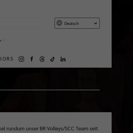
er
IORS
ikel rundum unser BR Volleys/SCC Team seit