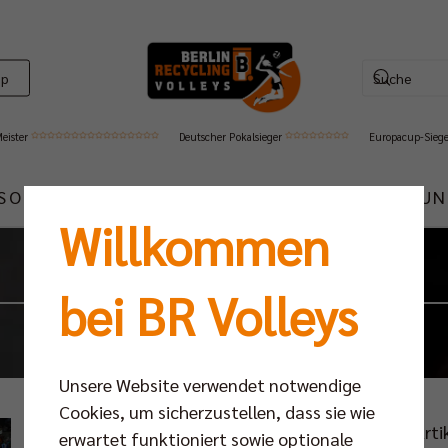
op
Meister
Deutscher Pokalsieger
Europacup-Sieg
ISON
MEDIA
PARTNER
CLUB
SCC JUN
Willkommen
Archiv
bei BR Volleys
Unsere Website verwendet notwendige
Cookies, um sicherzustellen, dass sie wie
Willkommen im Newsarchiv! Hier findet ihr alle Art
erwartet funktioniert sowie optionale