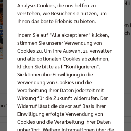
der Saison 2006/2007. Spielberichte, Transfermeld
Analyse-Cookies, die uns helfen zu
der Ort, um in Erinnerungen zu schwelgen.
verstehen, wie Besucher sie nutzen, um
Ihnen das beste Erlebnis zu bieten.
Ergebnisse, Spieldaten und Erfolge sind unter de
das obenstehende Suchfeld könnt ihr gezielt nach 
Indem Sie auf "Alle akzeptieren" klicken,
stimmen Sie unserer Verwendung von
Cookies zu. Um Ihre Auswahl zu verwalten
und alle optionalen Cookies abzulehnen,
klicken Sie bitte auf "Konfigurieren".
Sie können ihre Einwilligung in die
Verwendung von Cookies und die
Verarbeitung Ihrer Daten jederzeit mit
Wirkung für die Zukunft widerrufen. Der
son 2024/25
Saison 2023/24
Widerruf lässt die davor auf Basis Ihrer
Einwilligung erfolgte Verwendung von
Cookies und die Verarbeitung Ihrer Daten
unberührt. Weitere Informationen über die