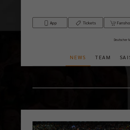
App
Tickets
Fansh
Deutscher 
NEWS
TEAM
SA