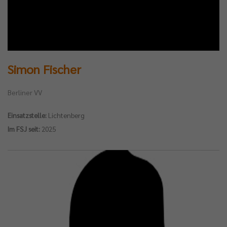
Simon Fischer
Berliner VV
Einsatzstelle:
Lichtenberg
Im FSJ seit:
2025