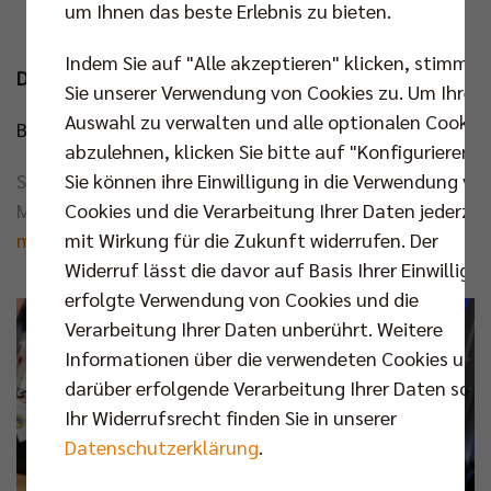
um Ihnen das beste Erlebnis zu bieten.
Motivationsschreiben mit Interessen
Indem Sie auf "Alle akzeptieren" klicken, stimmen
DIE BEWERBUNGSFRIST ENDET AM 30. APRIL 2026.
Sie unserer Verwendung von Cookies zu. Um Ihre
Auswahl zu verwalten und alle optionalen Cookie
Bei Fragen kannst du dich gerne bei uns melden:
abzulehnen, klicken Sie bitte auf "Konfigurieren".
SCC JUNIORS Nachwuchs-Organisator
Sie können ihre Einwilligung in die Verwendung vo
Marc Prewitz
Cookies und die Verarbeitung Ihrer Daten jederzei
marc.prewitz@scc-juniors.de
mit Wirkung für die Zukunft widerrufen. Der
Widerruf lässt die davor auf Basis Ihrer Einwilligu
erfolgte Verwendung von Cookies und die
Verarbeitung Ihrer Daten unberührt. Weitere
Informationen über die verwendeten Cookies und
darüber erfolgende Verarbeitung Ihrer Daten sowi
Ihr Widerrufsrecht finden Sie in unserer
Datenschutzerklärung
.