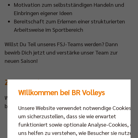
Motivation zum selbstständigen Handeln und
Einbringen eigener Ideen
Bereitschaft zum Erlernen einer strukturierten
Arbeitsweise im Sportbereich
Willst Du Teil unseres FSJ-Teams werden? Dann
bewirb Dich jetzt und verstärke unser Team zur
neuen Saison!
Zur Bewerbung
Willkommen bei BR Volleys
Wenn Du Interesse an einem FSJ bei uns hast,
benötigen wir folgende Daten von Dir:
Unsere Website verwendet notwendige Cookies,
um sicherzustellen, dass sie wie erwartet
Sportlicher Lebenslauf
funktioniert sowie optionale Analyse-Cookies, die
Schulischer Lebenslauf
uns helfen zu verstehen, wie Besucher sie nutzen,
Zeugnis