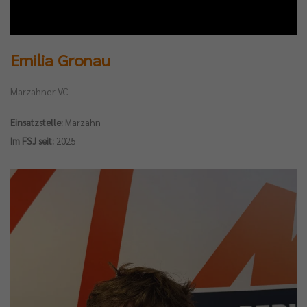
Emilia Gronau
Marzahner VC
Einsatzstelle:
Marzahn
Im FSJ seit:
2025