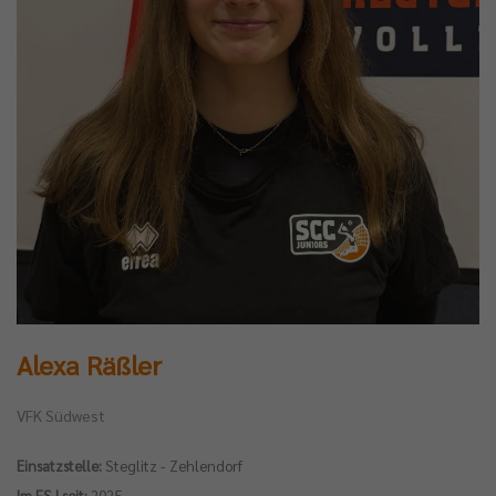
Alexa Räßler
VFK Südwest
Einsatzstelle:
Steglitz - Zehlendorf
Im FSJ seit:
2025