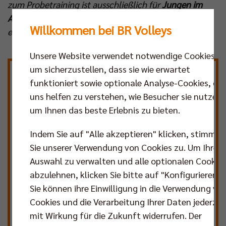
zum Probetraining ist ausschließlich für
Jungen im
Alter von 8 bis 18 Jahren
möglich. Die Anmeldung
Willkommen bei BR Volleys
erfolgt über unser offizielles Probetrainingsformular:
Unsere Website verwendet notwendige Cookies,
um sicherzustellen, dass sie wie erwartet
Dein Name
*
funktioniert sowie optionale Analyse-Cookies, die
uns helfen zu verstehen, wie Besucher sie nutzen,
um Ihnen das beste Erlebnis zu bieten.
Wohnort / Bezirk
*
Indem Sie auf "Alle akzeptieren" klicken, stimmen
Sie unserer Verwendung von Cookies zu. Um Ihre
Auswahl zu verwalten und alle optionalen Cookie
Geburtsdatum
*
abzulehnen, klicken Sie bitte auf "Konfigurieren".
Sie können ihre Einwilligung in die Verwendung vo
Cookies und die Verarbeitung Ihrer Daten jederzei
Deine Mail-Adresse
*
mit Wirkung für die Zukunft widerrufen. Der