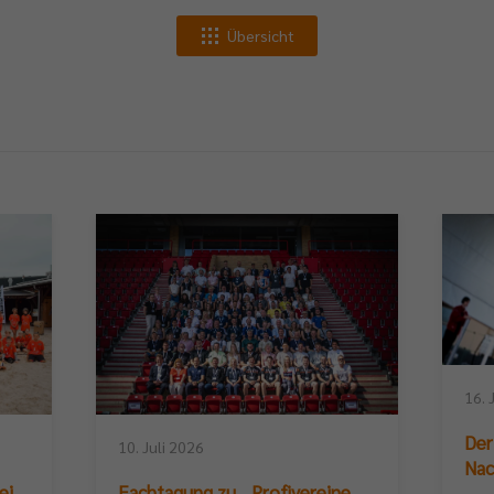
Übersicht
16. 
Der
10. Juli 2026
Nac
ei
Fachtagung zu „Profivereine