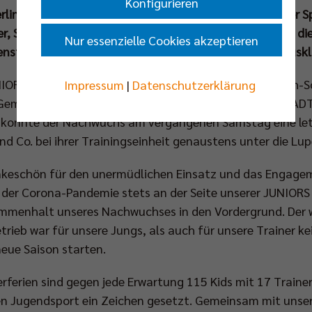
Konfigurieren
rlins Schulen wieder ihren Schulunterricht und auch der S
, Sonne und Erholung begrüßen unsere jungen Wilden di
Nur essenzielle Cookies akzeptieren
enstrahlen und Sandkörner aus, um die Beachsaison auskl
IORS auf BeachMitte läutet zum einen das Ende Beach-
Impressum
|
Datenschutzerklärung
. Gemeinsam mit dem offiziellen Nachwuchsförderer STA
ys konnte der Nachwuchs am vergangenen Samstag eine le
d Co. bei ihrer Trainingseinheit genaustens unter die Lu
nkeschön für den unermüdlichen Einsatz und das Engageme
n der Corona-Pandemie stets an der Seite unserer JUNIORS 
menhalt unseres Nachwuchses in den Vordergrund. Der w
ieb war für unsere Jungs, als auch für unsere Trainer kein
neue Saison starten.
erien sind gegen jede Erwartung 115 Kids mit 17 Traine
n Jugendsport ein Zeichen gesetzt. Gemeinsam mit unse