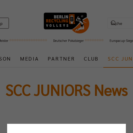
op
Meister
Deutscher Pokalsieger
Europacup-Sieg
ISON
MEDIA
PARTNER
CLUB
SCC JUN
SCC JUNIORS News