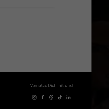
Berliner Nachwuchs m
aber auch Tiefen
Vernetze Dich mit uns!