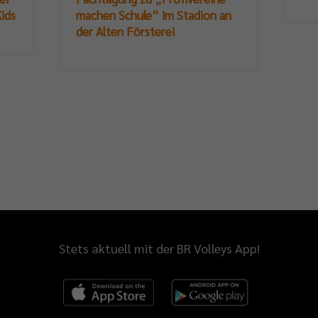
ids
machen Schule“ im Stadion an
der Alten Försterei
Stets aktuell mit der BR Volleys App!