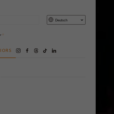
er
IORS