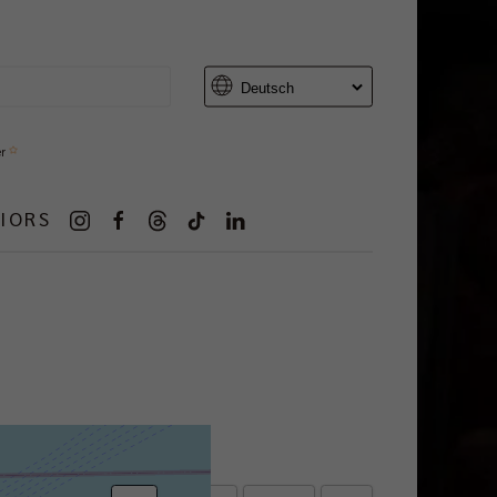
er
IORS