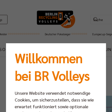
op
Meister
Deutscher Pokalsieger
Europacup-Sieg
ISON
MEDIA
PARTNER
CLUB
SCC JUN
Willkommen
bei BR Volleys
Unsere Website verwendet notwendige
Cookies, um sicherzustellen, dass sie wie
erwartet funktioniert sowie optionale