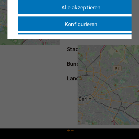
Livestream |
Alle akzeptieren
Tickets
Konfigurieren
Straße
Nur essenzielle Cookies akzeptieren
Stadt
Impressum
|
Datenschutzerklärung
Bundesland
Land
+
−