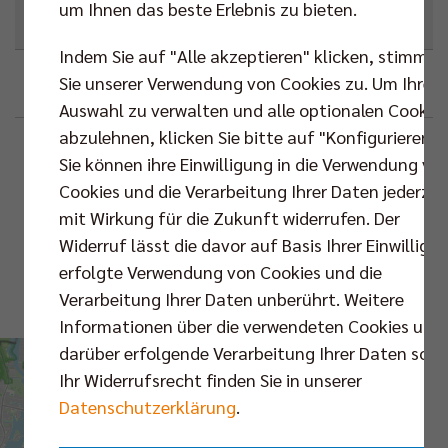
um Ihnen das beste Erlebnis zu bieten.
Next Match
,
Bundesliga
Indem Sie auf "Alle akzeptieren" klicken, stimmen
Sie unserer Verwendung von Cookies zu. Um Ihre
Google
Outlook (.ics)
Auswahl zu verwalten und alle optionalen Cookie
abzulehnen, klicken Sie bitte auf "Konfigurieren".
Beschreibung
Standortinformationen
Sie können ihre Einwilligung in die Verwendung vo
Cookies und die Verarbeitung Ihrer Daten jederzei
Max-Schmeling-
VS.
mit Wirkung für die Zukunft widerrufen. Der
Halle
Widerruf lässt die davor auf Basis Ihrer Einwilligu
erfolgte Verwendung von Cookies und die
Karte
Verarbeitung Ihrer Daten unberührt. Weitere
Routenplaner
Informationen über die verwendeten Cookies und
darüber erfolgende Verarbeitung Ihrer Daten sowi
Bundesliga |
Ihr Widerrufsrecht finden Sie in unserer
Hauptrunde | 7.
Datenschutzerklärung
.
Spieltag