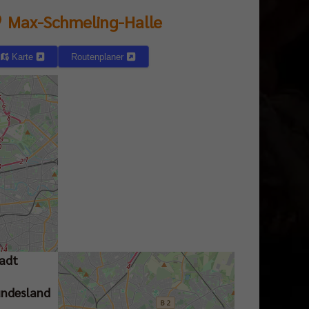
Max-Schmeling-Halle
Karte
Routenplaner
raße
adt
ndesland