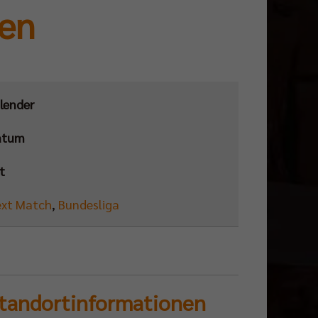
ren
lender
atum
t
xt Match
,
Bundesliga
tandortinformationen