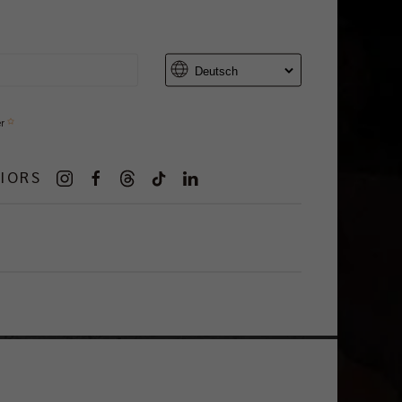
er
IORS