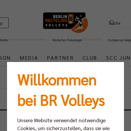
op
Meister
Deutscher Pokalsieger
Europacup-Sieg
ISON
MEDIA
PARTNER
CLUB
SCC JUN
Willkommen
Events
bei BR Volleys
Unsere Website verwendet notwendige
Cookies, um sicherzustellen, dass sie wie