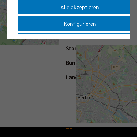
Tickets
Alle akzeptieren
Konfigurieren
Straße
Nur essenzielle Cookies akzeptieren
Stadt
Impressum
|
Datenschutzerklärung
Bundesland
Land
+
−