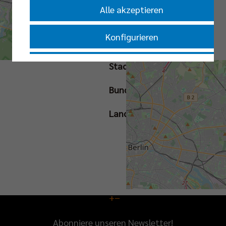
Alle akzeptieren
Konfigurieren
Straße
Nur essenzielle Cookies akzeptieren
Stadt
Bundesland
Impressum
|
Datenschutzerklärung
Land
+
−
Abonniere unseren Newsletter!