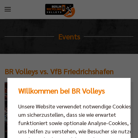
Events
BR Volleys vs. VfB Friedrichshafen
Willkommen bei BR Volleys
Kalender
Datum
Unsere Website verwendet notwendige Cookies,
um sicherzustellen, dass sie wie erwartet
Ort
funktioniert sowie optionale Analyse-Cookies, die
uns helfen zu verstehen, wie Besucher sie nutzen,
Next Match
,
Bundesliga