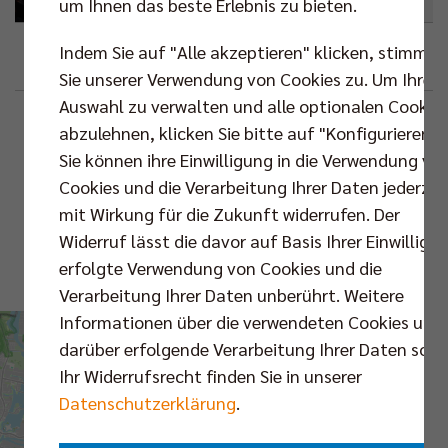
um Ihnen das beste Erlebnis zu bieten.
Indem Sie auf "Alle akzeptieren" klicken, stimmen
Google
Outlook (.ics)
Sie unserer Verwendung von Cookies zu. Um Ihre
Auswahl zu verwalten und alle optionalen Cookie
Beschreibung
Standortinformationen
abzulehnen, klicken Sie bitte auf "Konfigurieren".
Sie können ihre Einwilligung in die Verwendung vo
Max-Schmeling-
Cookies und die Verarbeitung Ihrer Daten jederzei
Halle
VS.
mit Wirkung für die Zukunft widerrufen. Der
Widerruf lässt die davor auf Basis Ihrer Einwilligu
Karte
erfolgte Verwendung von Cookies und die
Routenplaner
Verarbeitung Ihrer Daten unberührt. Weitere
Informationen über die verwendeten Cookies und
darüber erfolgende Verarbeitung Ihrer Daten sowi
Ihr Widerrufsrecht finden Sie in unserer
Bundesliga |
Datenschutzerklärung
.
Hauptrunde | 1.
Spieltag