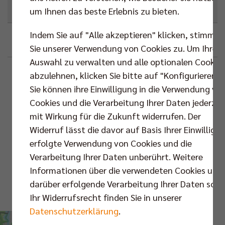
Next Match
,
Bundesliga
um Ihnen das beste Erlebnis zu bieten.
Indem Sie auf "Alle akzeptieren" klicken, stimmen
Google
Outlook (.ics)
Sie unserer Verwendung von Cookies zu. Um Ihre
Auswahl zu verwalten und alle optionalen Cookie
Beschreibung
abzulehnen, klicken Sie bitte auf "Konfigurieren".
Sie können ihre Einwilligung in die Verwendung vo
📍 Max-Schmeling-
Cookies und die Verarbeitung Ihrer Daten jederzei
Halle
Standortinformationen
mit Wirkung für die Zukunft widerrufen. Der
Widerruf lässt die davor auf Basis Ihrer Einwilligu
Max-Schmeling-
erfolgte Verwendung von Cookies und die
Halle
Verarbeitung Ihrer Daten unberührt. Weitere
Informationen über die verwendeten Cookies und
darüber erfolgende Verarbeitung Ihrer Daten sowi
Karte
Ihr Widerrufsrecht finden Sie in unserer
Routenplaner
VS.
Datenschutzerklärung
.