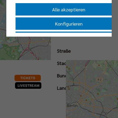
Alle akzeptieren
Konfigurieren
Nur essenzielle Cookies akzeptieren
BUNDESLIGA | 3.
Straße
SPIELTAG
Impressum
|
Datenschutzerklärung
Stadt
Bundesland
Land