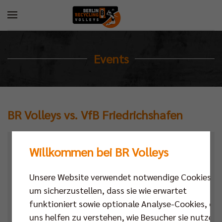
Events
BR Volleys vs. VfB Friedrichshafen
Kalender
Willkommen bei BR Volleys
Datum
Unsere Website verwendet notwendige Cookies,
um sicherzustellen, dass sie wie erwartet
Ort
funktioniert sowie optionale Analyse-Cookies, die
Next Match
,
Bundesliga
uns helfen zu verstehen, wie Besucher sie nutzen,