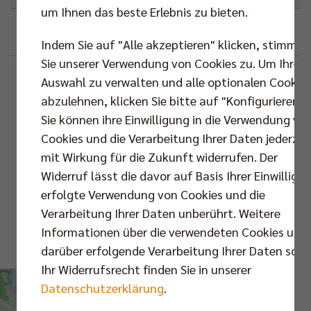
um Ihnen das beste Erlebnis zu bieten.
Google
Outlook (.ics)
Indem Sie auf "Alle akzeptieren" klicken, stimmen
Sie unserer Verwendung von Cookies zu. Um Ihre
Beschreibung
Auswahl zu verwalten und alle optionalen Cookie
abzulehnen, klicken Sie bitte auf "Konfigurieren".
📍 Max-Schmeling-
Sie können ihre Einwilligung in die Verwendung vo
Halle
Standortinformationen
Cookies und die Verarbeitung Ihrer Daten jederzei
mit Wirkung für die Zukunft widerrufen. Der
Max-Schmeling-
Widerruf lässt die davor auf Basis Ihrer Einwilligu
Halle
erfolgte Verwendung von Cookies und die
Verarbeitung Ihrer Daten unberührt. Weitere
Karte
Informationen über die verwendeten Cookies und
darüber erfolgende Verarbeitung Ihrer Daten sowi
Routenplaner
VS.
Ihr Widerrufsrecht finden Sie in unserer
Datenschutzerklärung
.