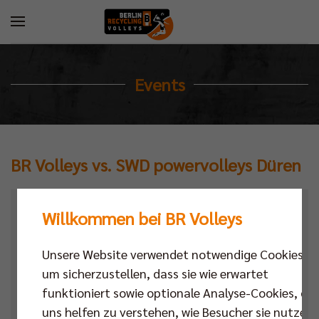
Events
BR Volleys vs. SWD powervolleys Düren
Kalender
Willkommen bei BR Volleys
Datum
Unsere Website verwendet notwendige Cookies,
um sicherzustellen, dass sie wie erwartet
Ort
funktioniert sowie optionale Analyse-Cookies, die
Next Match
,
Bundesliga
uns helfen zu verstehen, wie Besucher sie nutzen,