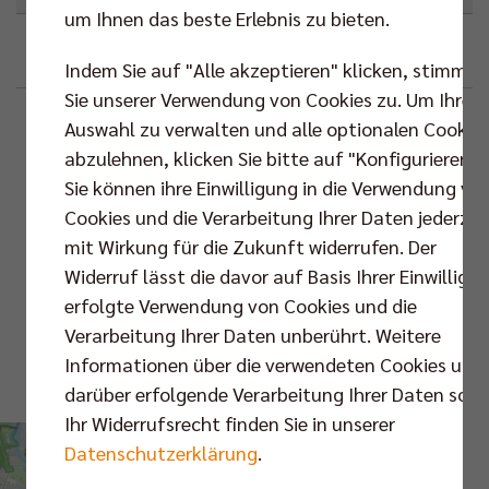
um Ihnen das beste Erlebnis zu bieten.
Google
Outlook (.ics)
Indem Sie auf "Alle akzeptieren" klicken, stimmen
Sie unserer Verwendung von Cookies zu. Um Ihre
Beschreibung
Auswahl zu verwalten und alle optionalen Cookie
abzulehnen, klicken Sie bitte auf "Konfigurieren".
📍 Max-Schmeling-
Sie können ihre Einwilligung in die Verwendung vo
Halle
Standortinformationen
Cookies und die Verarbeitung Ihrer Daten jederzei
mit Wirkung für die Zukunft widerrufen. Der
Max-Schmeling-
Widerruf lässt die davor auf Basis Ihrer Einwilligu
Halle
erfolgte Verwendung von Cookies und die
Verarbeitung Ihrer Daten unberührt. Weitere
Karte
Informationen über die verwendeten Cookies und
darüber erfolgende Verarbeitung Ihrer Daten sowi
Routenplaner
VS.
Ihr Widerrufsrecht finden Sie in unserer
Datenschutzerklärung
.