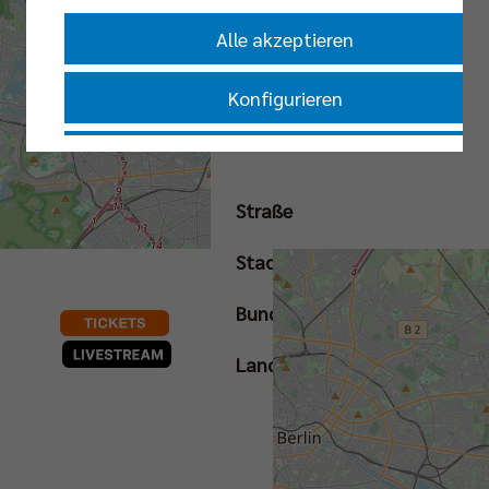
Alle akzeptieren
Konfigurieren
Nur essenzielle Cookies akzeptieren
BUNDESLIGA | 25.
Straße
SPIELTAG
Impressum
|
Datenschutzerklärung
Stadt
Bundesland
Land