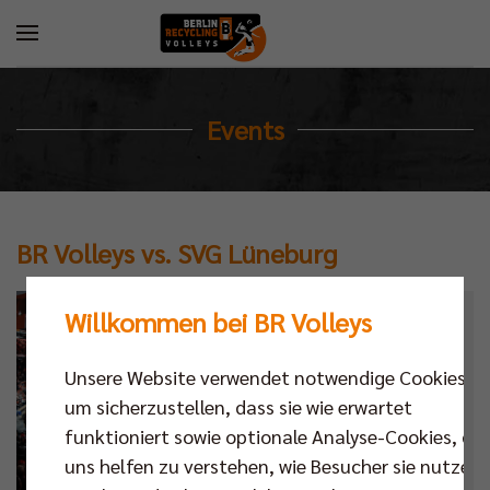
Events
BR Volleys vs. SVG Lüneburg
Willkommen bei BR Volleys
Kalender
Datum
Unsere Website verwendet notwendige Cookies,
um sicherzustellen, dass sie wie erwartet
Ort
funktioniert sowie optionale Analyse-Cookies, die
uns helfen zu verstehen, wie Besucher sie nutzen,
Next Match
,
Bundesliga