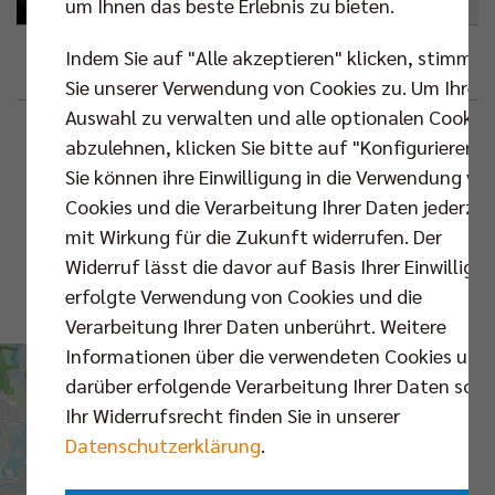
um Ihnen das beste Erlebnis zu bieten.
Indem Sie auf "Alle akzeptieren" klicken, stimmen
Google
Outlook (.ics)
Sie unserer Verwendung von Cookies zu. Um Ihre
Auswahl zu verwalten und alle optionalen Cookie
Beschreibung
Standortinformationen
abzulehnen, klicken Sie bitte auf "Konfigurieren".
Sie können ihre Einwilligung in die Verwendung vo
Max-Schmeling-
Cookies und die Verarbeitung Ihrer Daten jederzei
VS.
Halle
mit Wirkung für die Zukunft widerrufen. Der
Widerruf lässt die davor auf Basis Ihrer Einwilligu
Karte
erfolgte Verwendung von Cookies und die
Routenplaner
Verarbeitung Ihrer Daten unberührt. Weitere
Informationen über die verwendeten Cookies und
Bundesliga |
darüber erfolgende Verarbeitung Ihrer Daten sowi
Hauptrunde | 5.
Ihr Widerrufsrecht finden Sie in unserer
Spieltag
Datenschutzerklärung
.
Livestream |