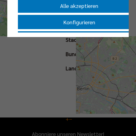
Tickets
Alle akzeptieren
Konfigurieren
Straße
Nur essenzielle Cookies akzeptieren
Stadt
Bundesland
Impressum
|
Datenschutzerklärung
Land
+
−
Abonniere unseren Newsletter!