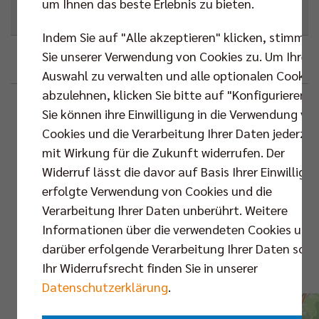
um Ihnen das beste Erlebnis zu bieten.
Next Match
,
Bundesliga
Indem Sie auf "Alle akzeptieren" klicken, stimmen
Sie unserer Verwendung von Cookies zu. Um Ihre
Google
Outlook (.ics)
Auswahl zu verwalten und alle optionalen Cookie
abzulehnen, klicken Sie bitte auf "Konfigurieren".
Beschreibung
Standortinformationen
Sie können ihre Einwilligung in die Verwendung vo
Cookies und die Verarbeitung Ihrer Daten jederzei
Act-Now-Halle
VS.
mit Wirkung für die Zukunft widerrufen. Der
Widerruf lässt die davor auf Basis Ihrer Einwilligu
Karte
erfolgte Verwendung von Cookies und die
Routenplaner
Verarbeitung Ihrer Daten unberührt. Weitere
Informationen über die verwendeten Cookies und
Bundesliga |
darüber erfolgende Verarbeitung Ihrer Daten sowi
Hauprunde | 10.
Ihr Widerrufsrecht finden Sie in unserer
Spieltag
Datenschutzerklärung
.