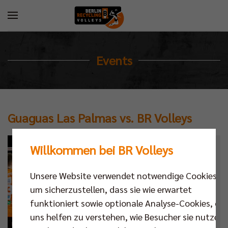
Events
Guaguas Las Palmas vs. BR Volleys
Willkommen bei BR Volleys
Kalender
Datum
Unsere Website verwendet notwendige Cookies,
um sicherzustellen, dass sie wie erwartet
Ort
funktioniert sowie optionale Analyse-Cookies, die
uns helfen zu verstehen, wie Besucher sie nutzen,
Champions League