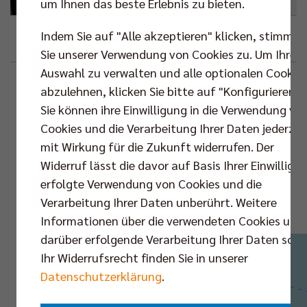
um Ihnen das beste Erlebnis zu bieten.
Indem Sie auf "Alle akzeptieren" klicken, stimmen
Google
Outlook (.ics)
Sie unserer Verwendung von Cookies zu. Um Ihre
Auswahl zu verwalten und alle optionalen Cookie
Beschreibung
Standortinformationen
abzulehnen, klicken Sie bitte auf "Konfigurieren".
Sie können ihre Einwilligung in die Verwendung vo
Gran Canaria
VS.
Cookies und die Verarbeitung Ihrer Daten jederzei
Arena
mit Wirkung für die Zukunft widerrufen. Der
Widerruf lässt die davor auf Basis Ihrer Einwilligu
Karte
erfolgte Verwendung von Cookies und die
Routenplaner
Verarbeitung Ihrer Daten unberührt. Weitere
Informationen über die verwendeten Cookies und
Champions
darüber erfolgende Verarbeitung Ihrer Daten sowi
League |
Ihr Widerrufsrecht finden Sie in unserer
Gruppenphase | 4.
Datenschutzerklärung
.
Spieltag