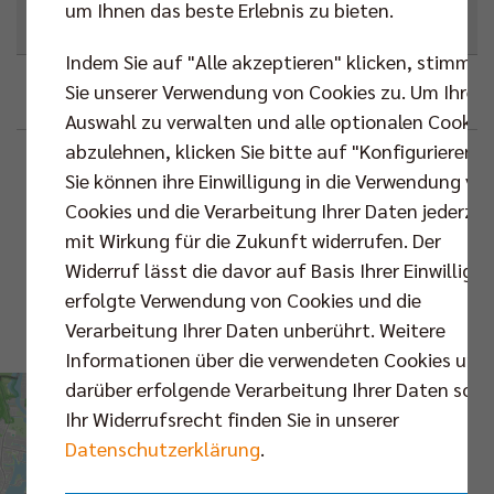
um Ihnen das beste Erlebnis zu bieten.
Next Match
,
Bundesliga
Indem Sie auf "Alle akzeptieren" klicken, stimmen
Sie unserer Verwendung von Cookies zu. Um Ihre
Google
Outlook (.ics)
Auswahl zu verwalten und alle optionalen Cookie
abzulehnen, klicken Sie bitte auf "Konfigurieren".
Beschreibung
Standortinformationen
Sie können ihre Einwilligung in die Verwendung vo
Cookies und die Verarbeitung Ihrer Daten jederzei
Max-Schmeling-
VS.
mit Wirkung für die Zukunft widerrufen. Der
Halle
Widerruf lässt die davor auf Basis Ihrer Einwilligu
erfolgte Verwendung von Cookies und die
Karte
Verarbeitung Ihrer Daten unberührt. Weitere
Routenplaner
Informationen über die verwendeten Cookies und
Bundesliga |
darüber erfolgende Verarbeitung Ihrer Daten sowi
Playoff-Halbfinale
Ihr Widerrufsrecht finden Sie in unserer
| Spiel 3
Datenschutzerklärung
.