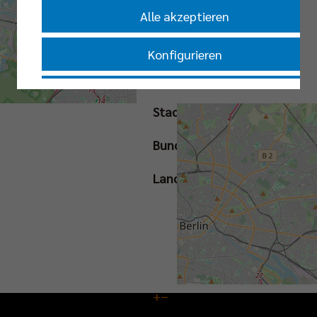
Livestream
|
Alle akzeptieren
Tickets
Konfigurieren
Straße
Nur essenzielle Cookies akzeptieren
Stadt
Impressum
|
Datenschutzerklärung
Bundesland
Land
+
−