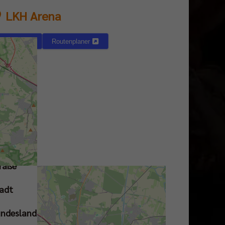
LKH Arena
Karte
Routenplaner
raße
adt
ndesland