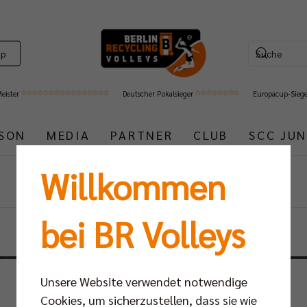
op
Meister
Deutscher Pokalsieger
Europacup-Sieg
ISON
MEDIA
PARTNER
CLUB
SCC JUN
Willkommen
Events
bei BR Volleys
Unsere Website verwendet notwendige
Cookies, um sicherzustellen, dass sie wie