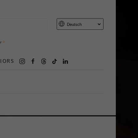
er
IORS