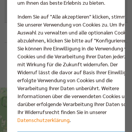
um Ihnen das beste Erlebnis zu bieten.
Next Match
,
Champions
League
Indem Sie auf "Alle akzeptieren" klicken, stimmen
Sie unserer Verwendung von Cookies zu. Um Ihre
Auswahl zu verwalten und alle optionalen Cookie
Google
Outlook (.ics)
abzulehnen, klicken Sie bitte auf "Konfigurieren".
Sie können ihre Einwilligung in die Verwendung vo
Beschreibung
Standortinformationen
Cookies und die Verarbeitung Ihrer Daten jederzei
mit Wirkung für die Zukunft widerrufen. Der
LKH Arena
VS.
Widerruf lässt die davor auf Basis Ihrer Einwilligu
erfolgte Verwendung von Cookies und die
Karte
Verarbeitung Ihrer Daten unberührt. Weitere
Routenplaner
Informationen über die verwendeten Cookies und
darüber erfolgende Verarbeitung Ihrer Daten sowi
Ihr Widerrufsrecht finden Sie in unserer
Champions
Datenschutzerklärung
.
League | Playoffs |