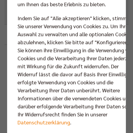
Ort
um Ihnen das beste Erlebnis zu bieten.
Next Match
,
Bundesliga
Indem Sie auf "Alle akzeptieren" klicken, stimmen
Sie unserer Verwendung von Cookies zu. Um Ihre
Auswahl zu verwalten und alle optionalen Cookie
Google
Outlook (.ics)
abzulehnen, klicken Sie bitte auf "Konfigurieren".
Sie können ihre Einwilligung in die Verwendung vo
Beschreibung
Standortinformationen
Cookies und die Verarbeitung Ihrer Daten jederzei
mit Wirkung für die Zukunft widerrufen. Der
SPACETECH
VS.
Widerruf lässt die davor auf Basis Ihrer Einwilligu
ARENA
erfolgte Verwendung von Cookies und die
Verarbeitung Ihrer Daten unberührt. Weitere
Karte
Informationen über die verwendeten Cookies und
Routenplaner
darüber erfolgende Verarbeitung Ihrer Daten sowi
Ihr Widerrufsrecht finden Sie in unserer
Bundesliga |
Datenschutzerklärung
.
Playoff-Finale |