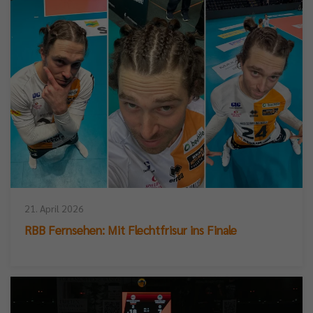
21. April 2026
RBB Fernsehen: Mit Flechtfrisur ins Finale