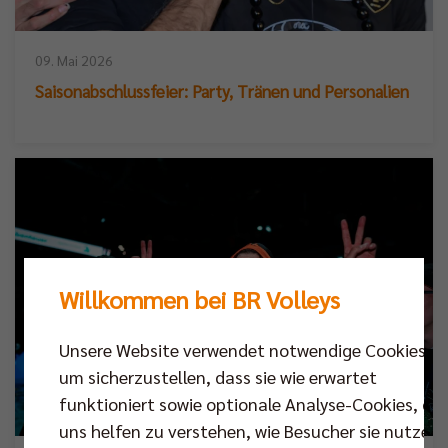
09. Mai 2026
Saisonabschlussfeier: Party, Tränen und Personalien
Willkommen bei BR Volleys
Unsere Website verwendet notwendige Cookies,
um sicherzustellen, dass sie wie erwartet
funktioniert sowie optionale Analyse-Cookies, die
uns helfen zu verstehen, wie Besucher sie nutzen,